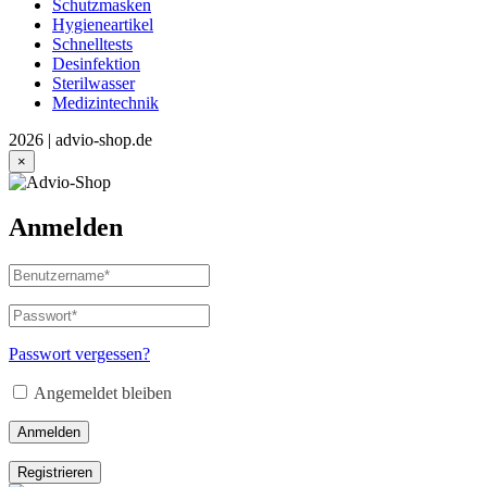
Schutzmasken
Hygieneartikel
Schnelltests
Desinfektion
Sterilwasser
Medizintechnik
2026 | advio-shop.de
×
Anmelden
Benutzername
oder
E-
Passwort
*
Erforderlich
Mail-
Adresse
*
Passwort vergessen?
Erforderlich
Angemeldet bleiben
Anmelden
Registrieren