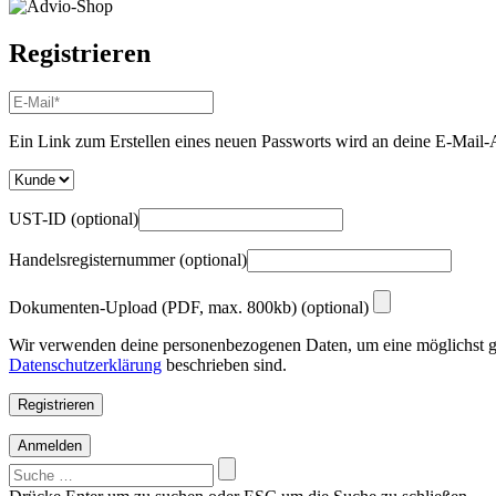
Registrieren
E-
Mail-
Adresse
*
Ein Link zum Erstellen eines neuen Passworts wird an deine E-Mail-
Erforderlich
UST-ID
(optional)
Handelsregisternummer
(optional)
Dokumenten-Upload (PDF, max. 800kb)
(optional)
Wir verwenden deine personenbezogenen Daten, um eine möglichst gut
Datenschutzerklärung
beschrieben sind.
Registrieren
Anmelden
Suchen
nach: