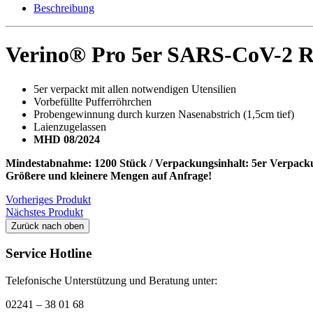
2
Beschreibung
Rapid
Antigen
Schnelltest
Verino® Pro 5er SARS-CoV-2 Rap
für
Laien
nasal
5er verpackt mit allen notwendigen Utensilien
Menge
Vorbefüllte Pufferröhrchen
Probengewinnung durch kurzen Nasenabstrich (1,5cm tief)
Laienzugelassen
MHD 08/2024
Mindestabnahme: 1200 Stück / Verpackungsinhalt: 5er Verpackun
Größere und kleinere Mengen auf Anfrage!
Vorheriges Produkt
Nächstes Produkt
Zurück nach oben
Service Hotline
Telefonische Unterstützung und Beratung unter:
02241 – 38 01 68