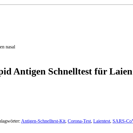
en nasal
d Antigen Schnelltest für Laien
hlagwörter:
Antigen-Schnelltest-Kit
,
Corona-Test
,
Laientest
,
SARS-Co