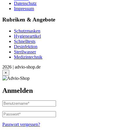
Datenschutz
Impressum
Rubriken & Angebote
Schutzmasken
Hygieneartikel
Schnelltests
Desinfektion
Sterilwasser
Medizintechnik
2026 | advio-shop.de
×
Anmelden
Benutzername
oder
E-
Passwort
*
Erforderlich
Mail-
Adresse
*
Passwort vergessen?
Erforderlich