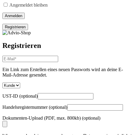
Angemeldet bleiben
Anmelden
Registrieren
Registrieren
E-
Mail-
Adresse
*
Ein Link zum Erstellen eines neuen Passworts wird an deine E-
Erforderlich
Mail-Adresse gesendet.
UST-ID
(optional)
Handelsregisternummer
(optional)
Dokumenten-Upload (PDF, max. 800kb)
(optional)