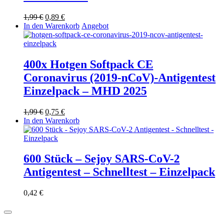
Ursprünglicher
Aktueller
1,99
€
0,89
€
Preis
Preis
In den Warenkorb
Angebot
war:
ist:
1,99 €
0,89 €.
400x Hotgen Softpack CE
Coronavirus (2019-nCoV)-Antigentest
Einzelpack – MHD 2025
Ursprünglicher
Aktueller
1,99
€
0,75
€
Preis
Preis
In den Warenkorb
war:
ist:
1,99 €
0,75 €.
600 Stück – Sejoy SARS-CoV-2
Antigentest – Schnelltest – Einzelpack
0,42
€