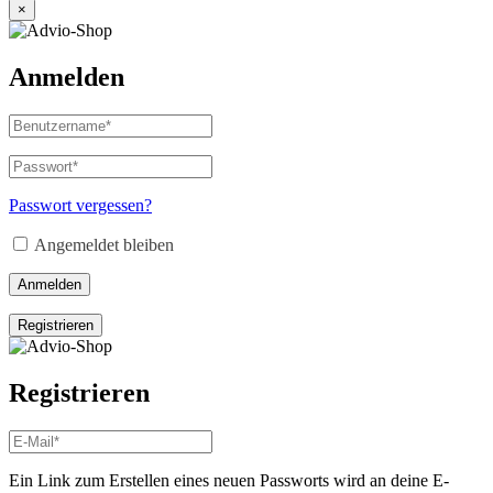
×
Anmelden
Benutzername
oder
E-
Passwort
*
Erforderlich
Mail-
Adresse
*
Passwort vergessen?
Erforderlich
Angemeldet bleiben
Anmelden
Registrieren
Registrieren
E-
Mail-
Adresse
*
Ein Link zum Erstellen eines neuen Passworts wird an deine E-