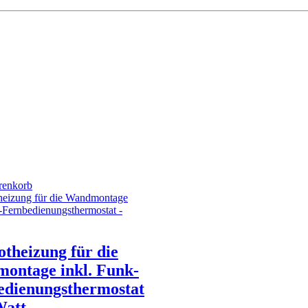
renkorb
otheizung für die
ontage inkl. Funk-
edienungsthermostat
Watt