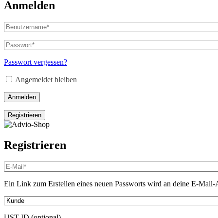
Anmelden
Benutzername
oder
E-
Passwort
*
Erforderlich
Mail-
Adresse
*
Passwort vergessen?
Erforderlich
Angemeldet bleiben
Anmelden
Registrieren
Registrieren
E-
Mail-
Adresse
*
Ein Link zum Erstellen eines neuen Passworts wird an deine E-Mail-
Erforderlich
UST-ID
(optional)