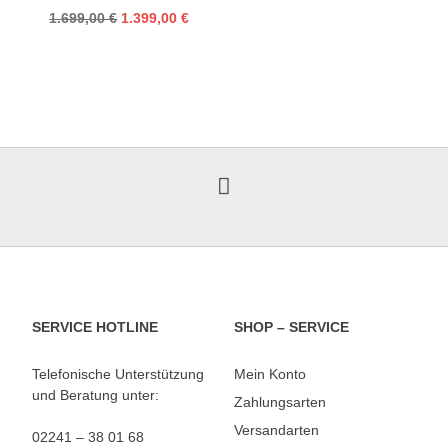
Ursprünglicher
Aktueller
1.699,00
€
1.399,00
€
Preis
Preis
war:
ist:
1.699,00 €
1.399,00 €.
SERVICE HOTLINE
SHOP – SERVICE
Telefonische Unterstützung
Mein Konto
und Beratung unter:
Zahlungsarten
Versandarten
02241 – 38 01 68